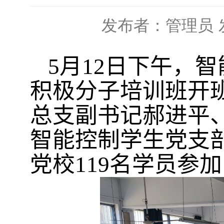
发布者：管理员
5
月
12
日下午，智
积极分子培训班开
总支副书记郝进平
智能控制学生党支
党校
119
名学员参加