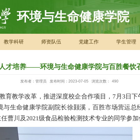
环境与生命健康学院
教学科研
师资队伍
党建工作
学生管理
力人才培养——环境与生命健康学院与百胜餐饮
发布者：管理员
发布时间：2023-07-05
浏览次数：
490
教育教学改革，推进深度校企合作项目，
7
月
3
日下
境与生命健康学院副院长徐颢溪，百胜市场营运总
主任曹川及
20
21
级
食品检验检测技术专业
的同学参加