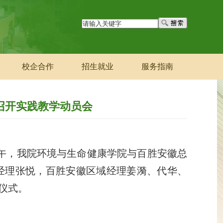
校企合作
招生就业
服务指南
召开实践教学动员会
午，我
院
环境与生命健康学院
与百胜
安徽总
经理张悦，百胜安徽
区域经理姜漪
、
代华、
仪式。