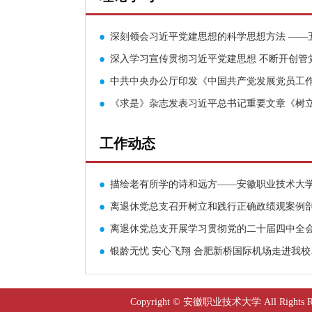
深刻领会习近平党建思想的科学思想方法 ——五论
深入学习宣传贯彻习近平党建思想 不断开创管党治
中共中央办公厅印发《中国共产党发展党员工作细
《求是》杂志发表习近平总书记重要文章《树立和
工作动态
描绘老有所学的诗和远方——安徽职业技术大学老
离退休党总支召开树立和践行正确政绩观案例剖析
离退休党总支开展学习贯彻党的二十届四中全会精
银龄无忧 安心飞翔 合肥新桥国际机场走进我校..
Copyright © 安徽职业技术大学 All Rights 