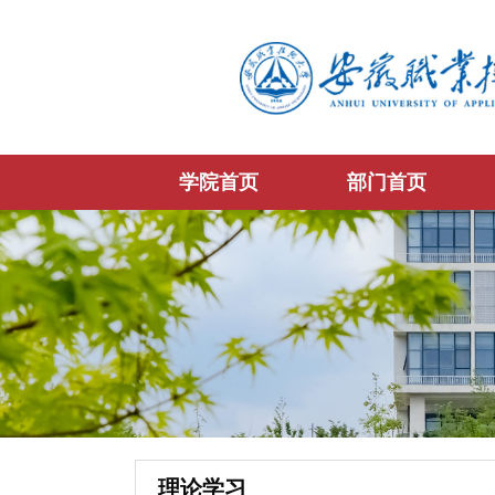
学院首页
部门首页
理论学习