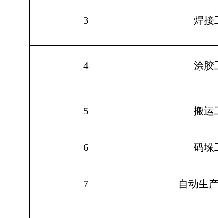
3
焊接
4
涂胶
5
搬运
6
码垛
7
自动生