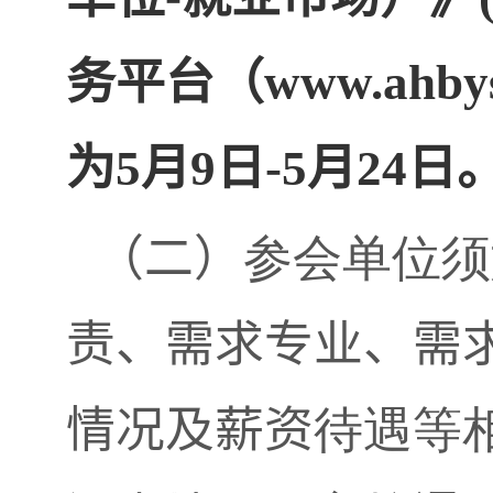
务平台（
www.ahby
为
5
月
9
日
-5
月
24
日
（
二
）
参会单位须
责、需求专业、需
情况及薪资
待遇等