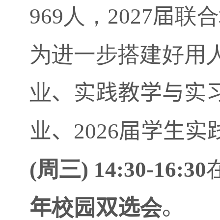
969
人，
2027
届
联合
为进一步搭建好用
业
、
实践教学与实
业、
2026
届学生实
(
周三
) 14:
3
0-16:30
年
校园
双选
会
。