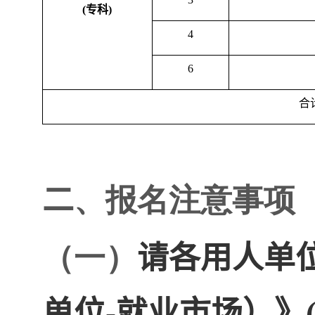
(
专科
)
4
6
合
二
、报名注意事项
（一）
请各用人单
单位
-
就业市场）》