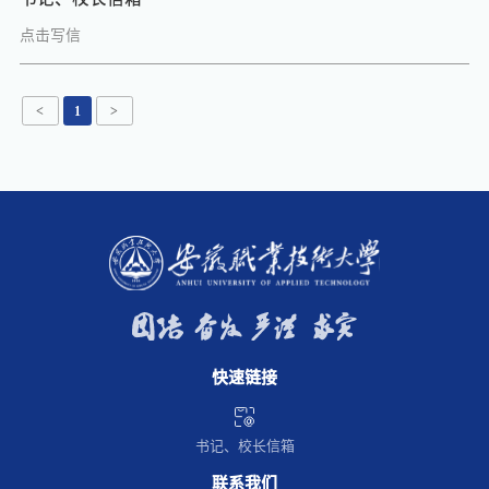
真实性负责，并写清事情发生的时间、地点、简要经过以及需要解
点击写信
决的问题和诉求。四、写信人须登记准确电子邮箱，信件办理情况
将发送至该邮箱地址。五、为提高办理时效，反映内容属于具体业
务性工作方面的，建议您先向校内相关单位咨询。您的每一次诉
<
1
>
说，我们都会认真对待，及时传递。学院将会由此听到您作为主人
翁的真切声音。希望您在反映情况，提出建议的时候描述的具体一
些，请您留下真实准确的联系电话，以便于及时快速的调查、核实
与回复，否则可能不予回复，请见谅。
快速链接
书记、校长信箱
联系我们