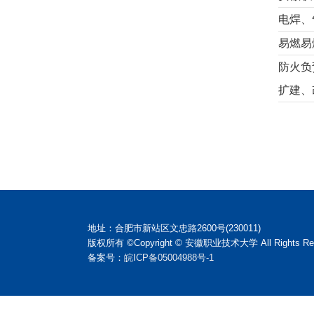
电焊、
易燃易
防火负
扩建、
地址：合肥市新站区文忠路2600号(230011)
版权所有 ©Copyright © 安徽职业技术大学 All Rights Res
备案号：
皖ICP备05004988号-1