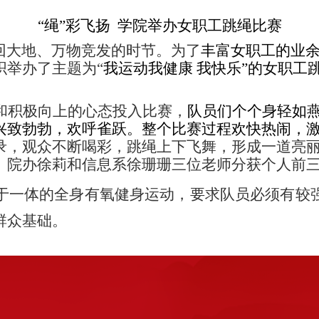
“绳”彩飞扬
学院举办女职工跳绳比赛
回大地、万物竞发的时节。为了
丰富女职工的业
织举办了主题为“
我运动我健康 我快乐
”
的女职工
和积极向上的心态投入比赛，
队员们个个身轻如
兴致勃勃，欢呼雀跃。整个比赛过程欢快热闹，
录，观众不断喝彩，跳绳上下飞舞，
形成一道亮
、院办徐莉和信息系徐珊珊三位老师分获个人前
于一体的全身有氧健身运动，要求队员必须有较
群众基础。