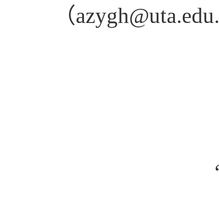
（
azygh@uta.edu