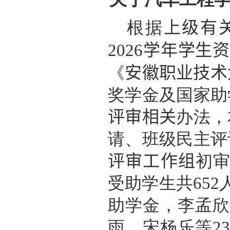
根据
上级有
202
6
学年学生资
《
安徽职业技术
奖学金及国家助
评审相关
办法，
请、班级民主评
评审
工作
组
初
受助学生共
652
助学金，李孟欣
雨、宋杨乐等
23