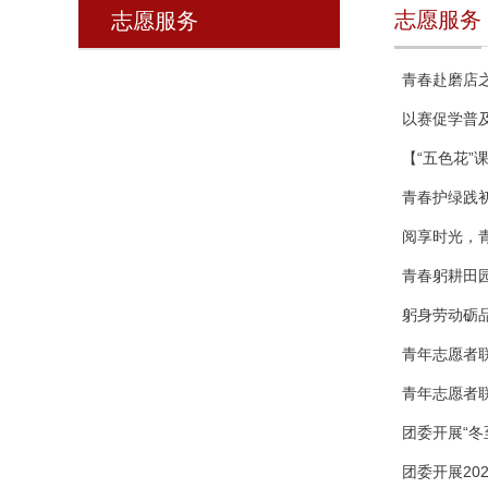
志愿服务
志愿服务
青春赴磨店之
以赛促学普
【“五色花”
青春护绿践
阅享时光，
青春躬耕田
躬身劳动砺
青年志愿者联
青年志愿者
团委开展“冬
团委开展20