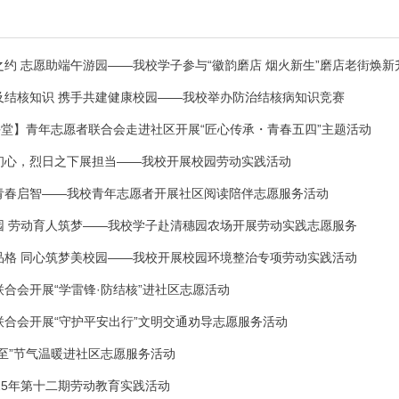
约 志愿助端午游园——我校学子参与“徽韵磨店 烟火新生”磨店老街焕新升
及结核知识 携手共建健康校园——我校举办防治结核病知识竞赛
课堂】青年志愿者联合会走进社区开展“匠心传承・青春五四”主题活动
初心，烈日之下展担当——我校开展校园劳动实践活动
青春启智——我校青年志愿者开展社区阅读陪伴志愿服务活动
园 劳动育人筑梦——我校学子赴清穗园农场开展劳动实践志愿服务
品格 同心筑梦美校园——我校开展校园环境整治专项劳动实践活动
合会开展“学雷锋·防结核”进社区志愿活动
联合会开展“守护平安出行”文明交通劝导志愿服务活动
至”节气温暖进社区志愿服务活动
25年第十二期劳动教育实践活动