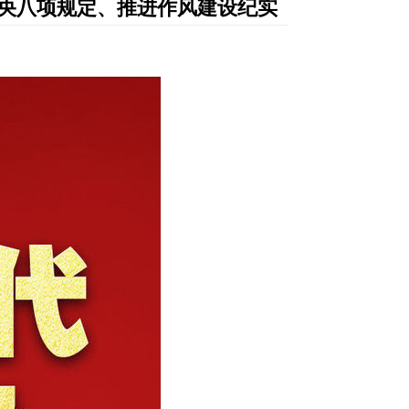
中央八项规定、推进作风建设纪实