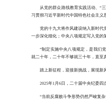
从党的群众路线教育实践活动、“三
习贯彻习近平新时代中国特色社会主义
党的十九大将作风建设纳入新时代
一步深化细化；中央八项规定写入党的
“制定实施中央八项规定，是我们
就二十年，二十年不够就三十年，直至
踏上新征程，迎接新挑战，展现新
2025年1月6日，二十届中央纪委
“当前反腐败斗争形势仍然严峻复