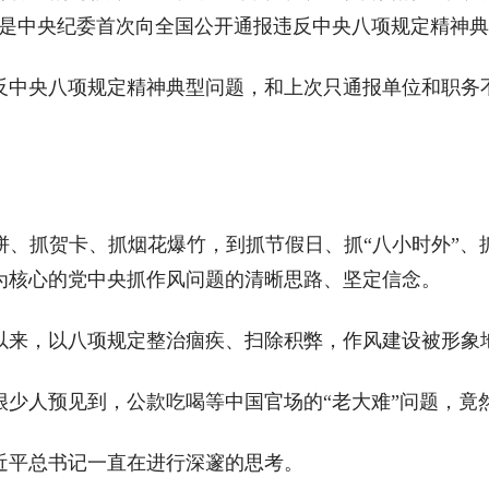
这是中央纪委首次向全国公开通报违反中央八项规定精神
违反中央八项规定精神典型问题，和上次只通报单位和职务
饼、抓贺卡、抓烟花爆竹，到抓节假日、抓“八小时外”、
为核心的党中央抓作风问题的清晰思路、坚定信念。
以来，以八项规定整治痼疾、扫除积弊，作风建设被形象地
很少人预见到，公款吃喝等中国官场的“老大难”问题，竟
近平总书记一直在进行深邃的思考。