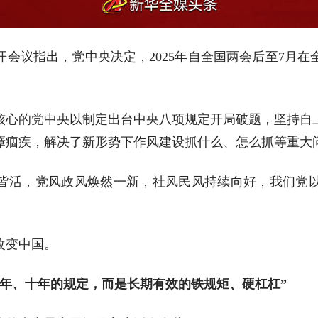
会议指出，党中央决定，2025年自全国两会后至7月
核心的党中央以制定出台中央八项规定开局破题，坚持自
瘴痼疾，解决了新形势下作风建设抓什么、怎么抓等重大
皆活，党风政风焕然一新，社风民风持续向好，我们党
改变中国。
五年、十年的规定，而是长期有效的铁规矩、硬杠杠”