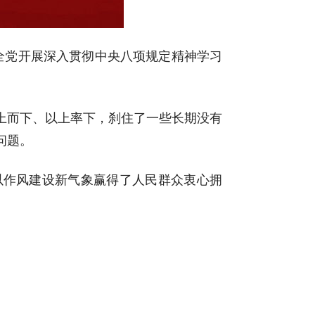
在全党开展深入贯彻中央八项规定精神学习
上而下、以上率下，刹住了一些长期没有
问题。
以作风建设新气象赢得了人民群众衷心拥