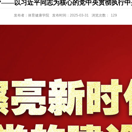
”——以习近平同志为核心的党中央贯彻执行
发布者：体育健康学院
发布时间：2025-03-31
浏览次数：
129