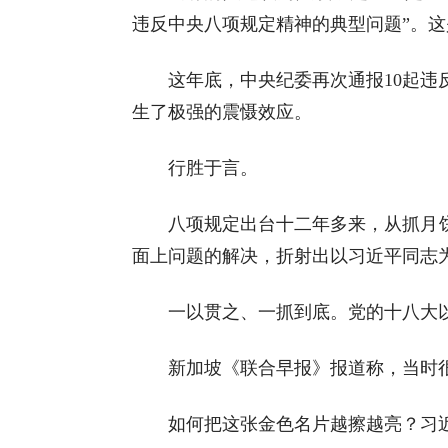
违反中央八项规定精神的典型问题”。
这年底，中央纪委再次通报10起
生了极强的震慑效应。
行胜于言。
八项规定出台十二年多来，从抓月
面上问题的解决，折射出以习近平同志
一以贯之、一抓到底。党的十八大
新加坡《联合早报》报道称，当时
如何把这张金色名片越擦越亮？习