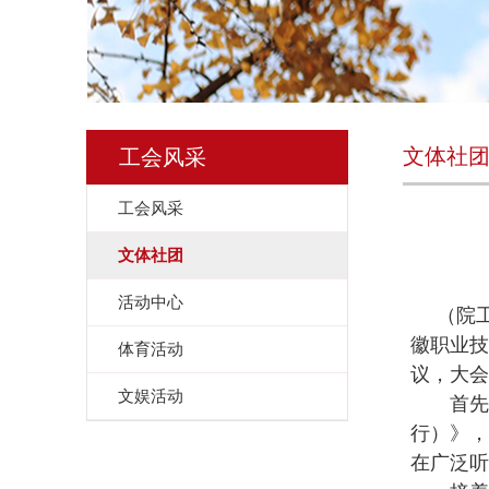
文体社
工会风采
工会风采
文体社团
活动中心
（院
徽职业技
体育活动
议，大会
文娱活动
首先，
行）》，
在广泛听