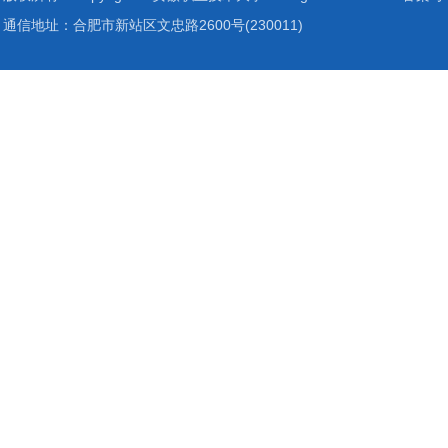
通信地址：合肥市新站区文忠路2600号(230011)