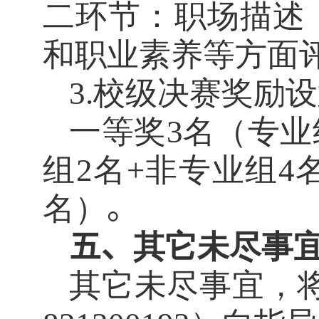
二环节：职场描述
和职业素养等方面
3.校级决赛奖励
一等奖
3名
（专业
组
2
名
+
非专业组
4
名）
。
五、
其它未尽事
其它未尽事宜，