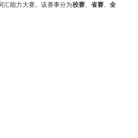
词汇能力大赛。该赛事分为
校赛
、
省赛
、
全