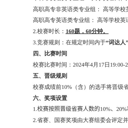
高职高专非英语类专业组：
高等学校
高职高专英语类专业组：
高等学校英
2.
校赛时长：
160
题，
60
分钟。
3.
竞赛规则：在规定时间内于
“词达人
四、比赛时间
校赛比赛时间：
2024
年
4
月
17
日
19:00-2
五、晋级规则
校赛成绩前
10%
（含）的选手将晋级
六、奖项设置
1.
校赛按照晋级
省赛
人数的
10%
、
20%
2
.
省赛、国赛奖项由大赛组委会评定