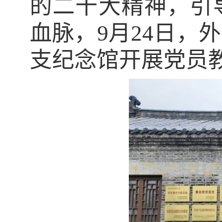
的二十大精神，引
血脉，
9
月
24
日
，外
支纪念馆开展党员