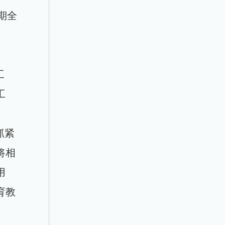
期全
工
工
抓紧
将相
用
育教