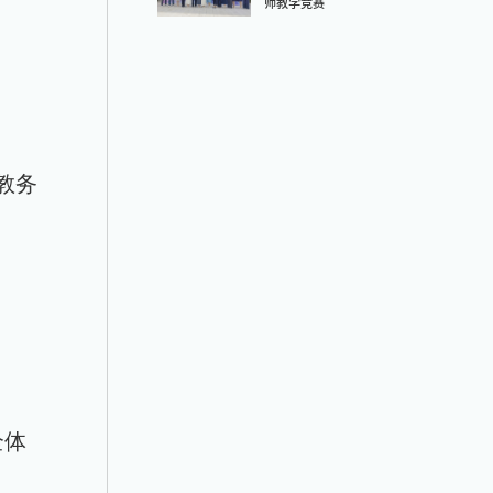
师教学竞赛​
教务
全体