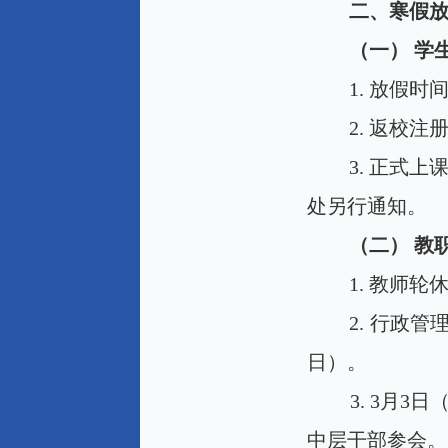
二、寒假
（一） 学
1.
放假时
2.
返校注
3.
正式上
处另行通知。
（二） 教
1.
教师轮
2.
行政管理
日）。
3. 3月3
中层干部参会。