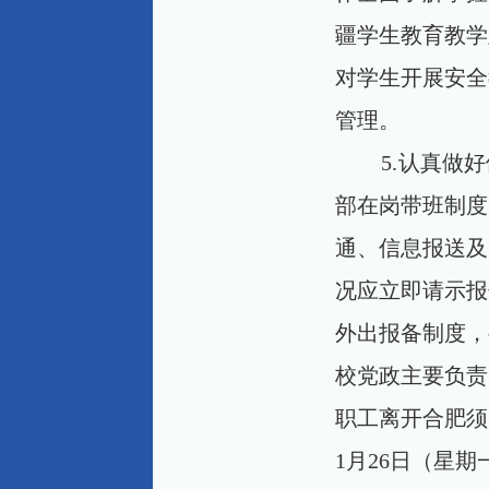
疆学生教育教学
对学生开展安全
管理。
5.
认真做好
部在岗带班制度
通、信息报送及
况应立即请示报
外出报备制度，
校党政主要负责
职工离开合肥须
1
月
26
日（星期