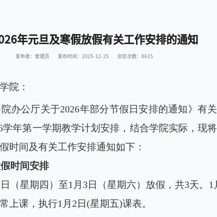
2026年元旦及寒假放假有关工作安排的通知
发布者：管理员
发布时间：2025-12-25
浏览次数：
8615
学院：
务院办公厅关于
2026
年部分节假日安排的通知》有
6
学年第一学期教学计划安排，结合学院实际，现
假时间及有关工作安排通知如下：
放假时间安排
1
日（星期四）至
1
月
3
日（星期六）放假，共
3
天。
1
常上课，执行
1
月
2
日
(
星期五
)
课表。