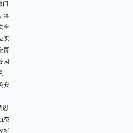
部门
，落
次全
验实
全责
校园
设
类安
的慰
动态
校新