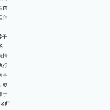
假前
延伸
导干
畅
急情
执行
向学
，教
排于
旭老师